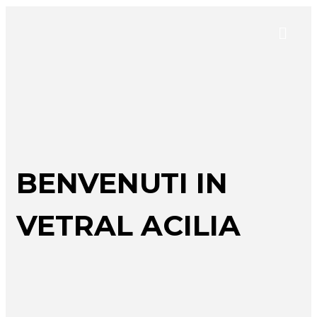
BENVENUTI IN
VETRAL ACILIA
Da oltre 30 anni specializzati nella
realizzazione di vetri e serramenti.